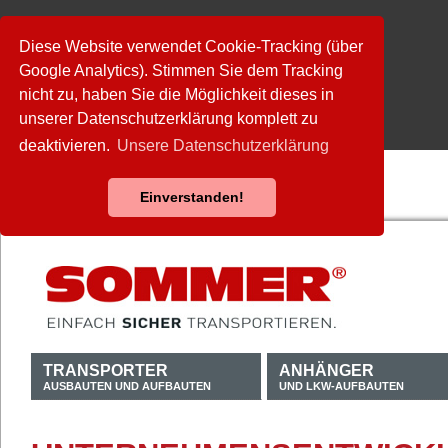
Diese Website verwendet Cookie-Tracking (über
Google Analytics). Stimmen Sie dem Tracking
nicht zu, haben Sie die Möglichkeit dieses in
unserer Datenschutzerklärung komplett zu
deaktivieren.
Unsere Datenschutzerklärung
Einverstanden!
TRANSPORTER
ANHÄNGER
AUSBAUTEN UND AUFBAUTEN
UND LKW-AUFBAUTEN