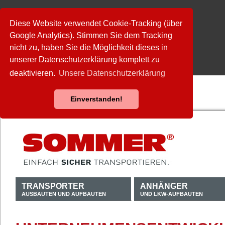
Diese Website verwendet Cookie-Tracking (über
Google Analytics). Stimmen Sie dem Tracking
nicht zu, haben Sie die Möglichkeit dieses in
unserer Datenschutzerklärung komplett zu
deaktivieren.
Unsere Datenschutzerklärung
Einverstanden!
TRANSPORTER
ANHÄNGER
AUSBAUTEN UND AUFBAUTEN
UND LKW-AUFBAUTEN