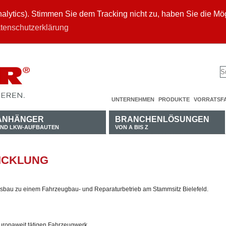
ytics). Stimmen Sie dem Tracking nicht zu, haben Sie die Mögl
tenschutzerklärung
UNTERNEHMEN
PRODUKTE
VORRATSF
ANHÄNGER
BRANCHENLÖSUNGEN
ND LKW-AUFBAUTEN
VON A BIS Z
ICKLUNG
sbau zu einem Fahrzeugbau- und Reparaturbetrieb am Stammsitz Bielefeld.
ropaweit tätigen Fahrzeugwerk.