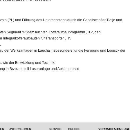
eznio (PL) und Führung des Unternehmens durch die Gesellschafter Tietje und
hten Segment mit dem leichten Kofferaufbauprogramm „TG“, den
 Integralkofferaufbauten für Transporter „TI“.
n.
 der Werksanlagen in Laucha insbesondere für die Fertigung und Logistik der
sowie der Entwicklung und Technik.
ung in Brzeznio mit Laseranlage und Abkantpresse.
TEN
UNTERNEHMEN
SERVICE
PRESSE
VORRATSFAHRZEUGE