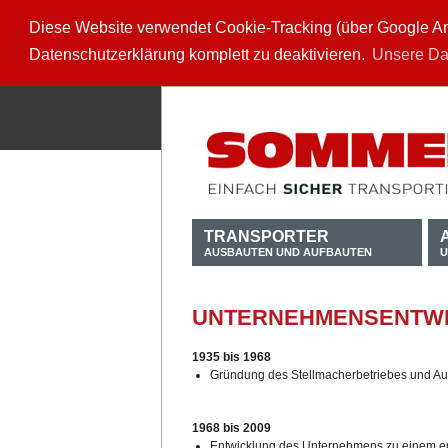
Diese Website verwendet Cookie-Tracking (über Google Anal
Datenschutzerklärung komplett zu deaktivieren.
Unsere Da
TRANSPORTER
AUSBAUTEN UND AUFBAUTEN
U
UNTERNEHMENSENTW
1935 bis 1968
Gründung des Stellmacherbetriebes und Au
1968 bis 2009
Entwicklung des Unternehmens zu einem eu