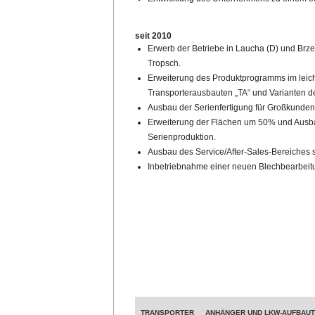
seit 2010
Erwerb der Betriebe in Laucha (D) und Brz
Tropsch.
Erweiterung des Produktprogramms im leic
Transporterausbauten „TA“ und Varianten der
Ausbau der Serienfertigung für Großkunde
Erweiterung der Flächen um 50% und Ausbau
Serienproduktion.
Ausbau des Service/After-Sales-Bereiches 
Inbetriebnahme einer neuen Blechbearbeit
TRANSPORTER
ANHÄNGER UND LKW-AUFBAU