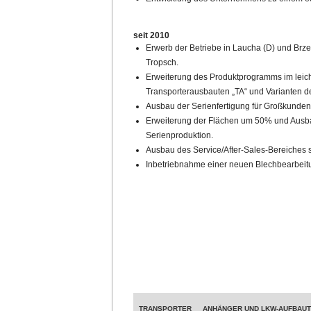
seit 2010
Erwerb der Betriebe in Laucha (D) und Brz
Tropsch.
Erweiterung des Produktprogramms im leic
Transporterausbauten „TA“ und Varianten der
Ausbau der Serienfertigung für Großkunde
Erweiterung der Flächen um 50% und Ausbau
Serienproduktion.
Ausbau des Service/After-Sales-Bereiches 
Inbetriebnahme einer neuen Blechbearbeit
TRANSPORTER
ANHÄNGER UND LKW-AUFBAU