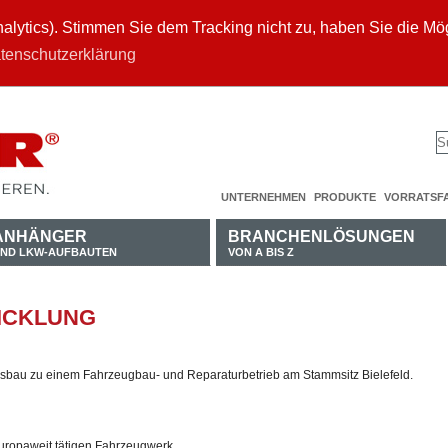
ytics). Stimmen Sie dem Tracking nicht zu, haben Sie die Mögl
tenschutzerklärung
UNTERNEHMEN
PRODUKTE
VORRATSF
ANHÄNGER
BRANCHENLÖSUNGEN
ND LKW-AUFBAUTEN
VON A BIS Z
ICKLUNG
sbau zu einem Fahrzeugbau- und Reparaturbetrieb am Stammsitz Bielefeld.
ropaweit tätigen Fahrzeugwerk.