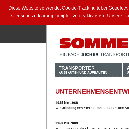
Diese Website verwendet Cookie-Tracking (über Google Anal
Datenschutzerklärung komplett zu deaktivieren.
Unsere Da
TRANSPORTER
AUSBAUTEN UND AUFBAUTEN
U
UNTERNEHMENSENTW
1935 bis 1968
Gründung des Stellmacherbetriebes und Au
1968 bis 2009
Entwicklung des Unternehmens zu einem eu