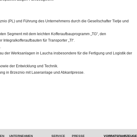
eznio (PL) und Führung des Unternehmens durch die Gesellschafter Tietje und
hten Segment mit dem leichten Kofferaufbauprogramm „TG“, den
 Integralkofferaufbauten für Transporter „TI“.
n.
 der Werksanlagen in Laucha insbesondere für die Fertigung und Logistik der
sowie der Entwicklung und Technik.
ung in Brzeznio mit Laseranlage und Abkantpresse.
TEN
UNTERNEHMEN
SERVICE
PRESSE
VORRATSFAHRZEUGE