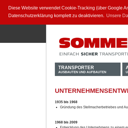
Diese Website verwendet Cookie-Tracking (über Google Anal
Datenschutzerklärung komplett zu deaktivieren.
Unsere Da
TRANSPORTER
AUSBAUTEN UND AUFBAUTEN
U
UNTERNEHMENSENTW
1935 bis 1968
Gründung des Stellmacherbetriebes und Au
1968 bis 2009
Entwicklung des Unternehmens zu einem eu