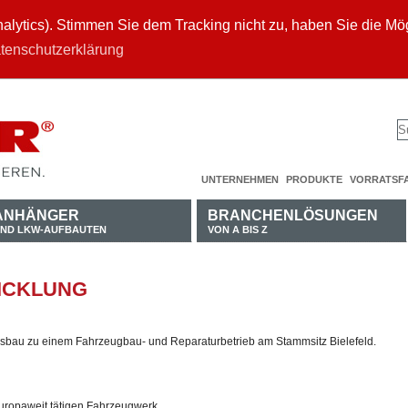
ytics). Stimmen Sie dem Tracking nicht zu, haben Sie die Mögl
tenschutzerklärung
UNTERNEHMEN
PRODUKTE
VORRATSF
ANHÄNGER
BRANCHENLÖSUNGEN
ND LKW-AUFBAUTEN
VON A BIS Z
ICKLUNG
sbau zu einem Fahrzeugbau- und Reparaturbetrieb am Stammsitz Bielefeld.
ropaweit tätigen Fahrzeugwerk.