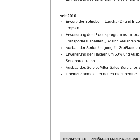
seit 2010
Erwerb der Betriebe in Laucha (D) und Brz
Tropsch.
Erweiterung des Produktprogramms im leic
Transporterausbauten „TA“ und Varianten der
Ausbau der Serienfertigung für Großkunde
Erweiterung der Flächen um 50% und Ausbau
Serienproduktion.
Ausbau des Service/After-Sales-Bereiches 
Inbetriebnahme einer neuen Blechbearbeit
TRANSPORTER
ANHÄNGER UND LKW-AUFBAU