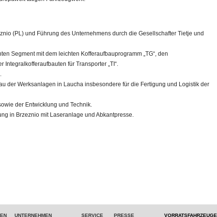
eznio (PL) und Führung des Unternehmens durch die Gesellschafter Tietje und
hten Segment mit dem leichten Kofferaufbauprogramm „TG“, den
 Integralkofferaufbauten für Transporter „TI“.
n.
 der Werksanlagen in Laucha insbesondere für die Fertigung und Logistik der
sowie der Entwicklung und Technik.
ung in Brzeznio mit Laseranlage und Abkantpresse.
TEN
UNTERNEHMEN
SERVICE
PRESSE
VORRATSFAHRZEUGE