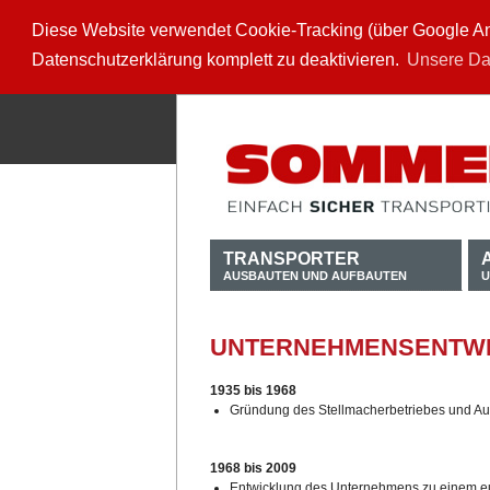
Diese Website verwendet Cookie-Tracking (über Google Anal
Datenschutzerklärung komplett zu deaktivieren.
Unsere Da
TRANSPORTER
AUSBAUTEN UND AUFBAUTEN
U
UNTERNEHMENSENTW
1935 bis 1968
Gründung des Stellmacherbetriebes und Au
1968 bis 2009
Entwicklung des Unternehmens zu einem eu