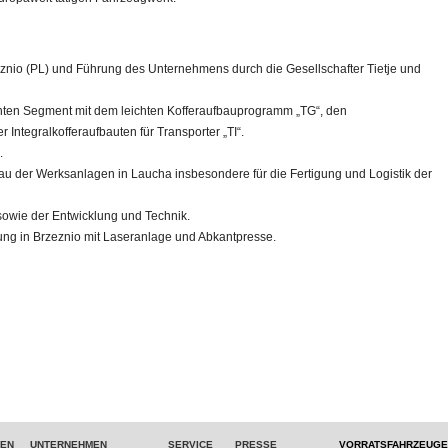
eznio (PL) und Führung des Unternehmens durch die Gesellschafter Tietje und
hten Segment mit dem leichten Kofferaufbauprogramm „TG“, den
 Integralkofferaufbauten für Transporter „TI“.
n.
 der Werksanlagen in Laucha insbesondere für die Fertigung und Logistik der
sowie der Entwicklung und Technik.
ung in Brzeznio mit Laseranlage und Abkantpresse.
TEN
UNTERNEHMEN
SERVICE
PRESSE
VORRATSFAHRZEUGE