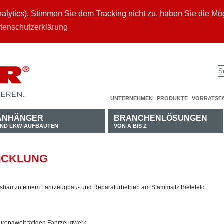
ytics). Stimmen Sie dem Tracking nicht zu, haben Sie die Mögl
tenschutzerklärung
UNTERNEHMEN
PRODUKTE
VORRATSF
ANHÄNGER
BRANCHENLÖSUNGEN
ND LKW-AUFBAUTEN
VON A BIS Z
ICKLUNG
sbau zu einem Fahrzeugbau- und Reparaturbetrieb am Stammsitz Bielefeld.
ropaweit tätigen Fahrzeugwerk.