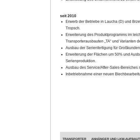
seit 2010
Erwerb der Betriebe in Laucha (D) und Brz
Tropsch.
Erweiterung des Produktprogramms im leic
Transporterausbauten „TA“ und Varianten der
Ausbau der Serienfertigung für Großkunde
Erweiterung der Flächen um 50% und Ausbau
Serienproduktion.
Ausbau des Service/After-Sales-Bereiches 
Inbetriebnahme einer neuen Blechbearbeit
TRANSPORTER
ANHÄNGER UND LKW-AUFBAU