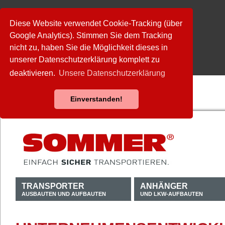
Diese Website verwendet Cookie-Tracking (über
Google Analytics). Stimmen Sie dem Tracking
nicht zu, haben Sie die Möglichkeit dieses in
unserer Datenschutzerklärung komplett zu
deaktivieren.
Unsere Datenschutzerklärung
Einverstanden!
TRANSPORTER
ANHÄNGER
AUSBAUTEN UND AUFBAUTEN
UND LKW-AUFBAUTEN