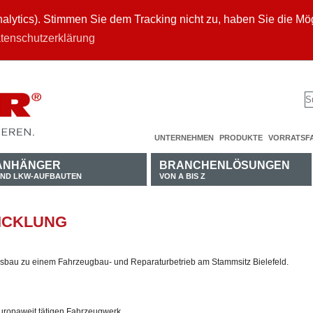
ytics). Stimmen Sie dem Tracking nicht zu, haben Sie die Mögl
tenschutzerklärung
UNTERNEHMEN
PRODUKTE
VORRATSF
ANHÄNGER
BRANCHENLÖSUNGEN
ND LKW-AUFBAUTEN
VON A BIS Z
ICKLUNG
sbau zu einem Fahrzeugbau- und Reparaturbetrieb am Stammsitz Bielefeld.
ropaweit tätigen Fahrzeugwerk.