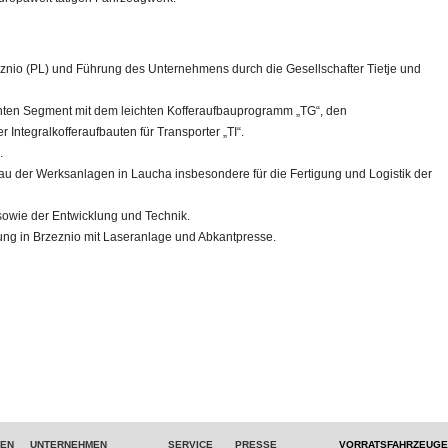
eznio (PL) und Führung des Unternehmens durch die Gesellschafter Tietje und
hten Segment mit dem leichten Kofferaufbauprogramm „TG“, den
 Integralkofferaufbauten für Transporter „TI“.
n.
 der Werksanlagen in Laucha insbesondere für die Fertigung und Logistik der
sowie der Entwicklung und Technik.
ung in Brzeznio mit Laseranlage und Abkantpresse.
TEN
UNTERNEHMEN
SERVICE
PRESSE
VORRATSFAHRZEUGE