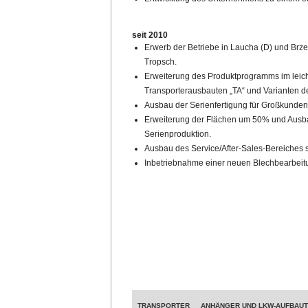
seit 2010
Erwerb der Betriebe in Laucha (D) und Brz
Tropsch.
Erweiterung des Produktprogramms im leic
Transporterausbauten „TA“ und Varianten der
Ausbau der Serienfertigung für Großkunde
Erweiterung der Flächen um 50% und Ausbau
Serienproduktion.
Ausbau des Service/After-Sales-Bereiches 
Inbetriebnahme einer neuen Blechbearbeit
TRANSPORTER
ANHÄNGER UND LKW-AUFBAU