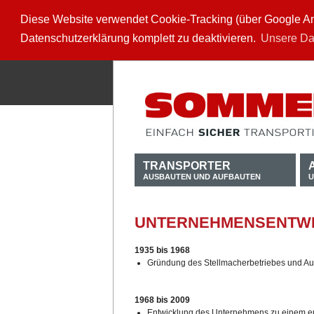
Diese Website verwendet Cookie-Tracking (über Google Anal
Datenschutzerklärung komplett zu deaktivieren.
Unsere Da
TRANSPORTER
AUSBAUTEN UND AUFBAUTEN
U
UNTERNEHMENSENTW
1935 bis 1968
Gründung des Stellmacherbetriebes und Au
1968 bis 2009
Entwicklung des Unternehmens zu einem eu