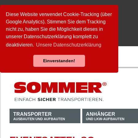
Diese Website verwendet Cookie-Tracking (über
Google Analytics). Stimmen Sie dem Tracking
nicht zu, haben Sie die Möglichkeit dieses in
unserer Datenschutzerklärung komplett zu
deaktivieren.
Unsere Datenschutzerklärung
Einverstanden!
TRANSPORTER
ANHÄNGER
AUSBAUTEN UND AUFBAUTEN
UND LKW-AUFBAUTEN