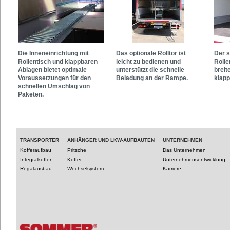
Die Inneneinrichtung mit
Das optionale Rolltor ist
Der s
Rollentisch und klappbaren
leicht zu bedienen und
Rolle
Ablagen bietet optimale
unterstützt die schnelle
breit
Voraussetzungen für den
Beladung an der Rampe.
klapp
schnellen Umschlag von
Paketen.
TRANSPORTER
ANHÄNGER UND LKW-AUFBAUTEN
UNTERNEHMEN
Kofferaufbau
Pritsche
Das Unternehmen
Integralkoffer
Koffer
Unternehmensentwicklung
Regalausbau
Wechselsystem
Karriere