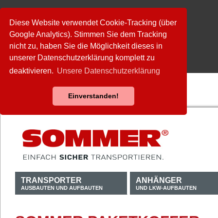
Diese Website verwendet Cookie-Tracking (über
Google Analytics). Stimmen Sie dem Tracking
nicht zu, haben Sie die Möglichkeit dieses in
unserer Datenschutzerklärung komplett zu
deaktivieren.
Unsere Datenschutzerklärung
Einverstanden!
TRANSPORTER
ANHÄNGER
AUSBAUTEN UND AUFBAUTEN
UND LKW-AUFBAUTEN