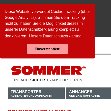
Diese Website verwendet Cookie-Tracking (über
Google Analytics). Stimmen Sie dem Tracking
nicht zu, haben Sie die Möglichkeit dieses in
unserer Datenschutzerklärung komplett zu
deaktivieren.
Unsere Datenschutzerklärung
Einverstanden!
TRANSPORTER
ANHÄNGER
AUSBAUTEN UND AUFBAUTEN
UND LKW-AUFBAUTEN