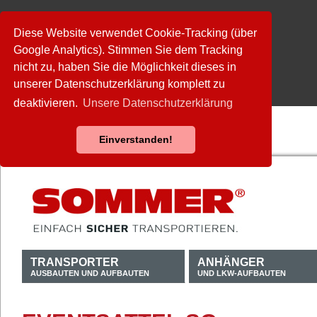
Diese Website verwendet Cookie-Tracking (über
Google Analytics). Stimmen Sie dem Tracking
nicht zu, haben Sie die Möglichkeit dieses in
unserer Datenschutzerklärung komplett zu
deaktivieren.
Unsere Datenschutzerklärung
Einverstanden!
TRANSPORTER
ANHÄNGER
AUSBAUTEN UND AUFBAUTEN
UND LKW-AUFBAUTEN