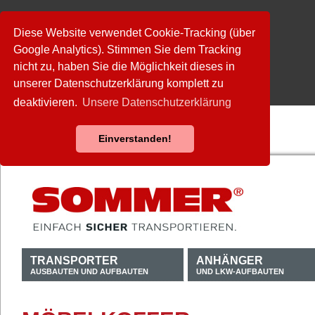
Diese Website verwendet Cookie-Tracking (über
Google Analytics). Stimmen Sie dem Tracking
nicht zu, haben Sie die Möglichkeit dieses in
unserer Datenschutzerklärung komplett zu
deaktivieren.
Unsere Datenschutzerklärung
Einverstanden!
TRANSPORTER
ANHÄNGER
AUSBAUTEN UND AUFBAUTEN
UND LKW-AUFBAUTEN