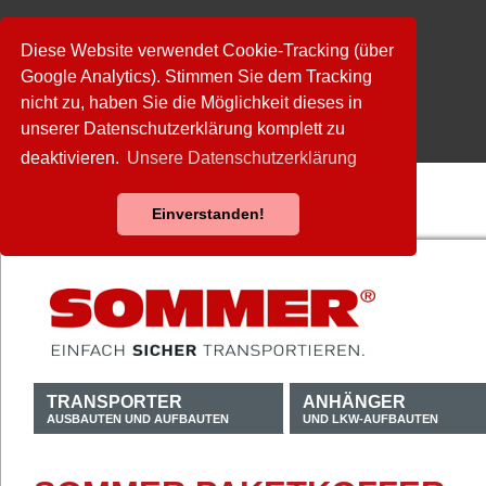
Diese Website verwendet Cookie-Tracking (über
Google Analytics). Stimmen Sie dem Tracking
nicht zu, haben Sie die Möglichkeit dieses in
unserer Datenschutzerklärung komplett zu
deaktivieren.
Unsere Datenschutzerklärung
Einverstanden!
TRANSPORTER
ANHÄNGER
AUSBAUTEN UND AUFBAUTEN
UND LKW-AUFBAUTEN