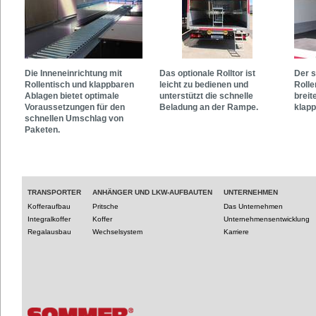
Die Inneneinrichtung mit
Das optionale Rolltor ist
Der s
Rollentisch und klappbaren
leicht zu bedienen und
Rolle
Ablagen bietet optimale
unterstützt die schnelle
breit
Voraussetzungen für den
Beladung an der Rampe.
klapp
schnellen Umschlag von
Paketen.
TRANSPORTER
ANHÄNGER UND LKW-AUFBAUTEN
UNTERNEHMEN
Kofferaufbau
Pritsche
Das Unternehmen
Integralkoffer
Koffer
Unternehmensentwicklung
Regalausbau
Wechselsystem
Karriere