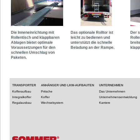
Die Inneneinrichtung mit
Das optionale Rolltor ist
Der s
Rollentisch und klappbaren
leicht zu bedienen und
Rolle
Ablagen bietet optimale
unterstützt die schnelle
breit
Voraussetzungen für den
Beladung an der Rampe.
klapp
schnellen Umschlag von
Paketen.
TRANSPORTER
ANHÄNGER UND LKW-AUFBAUTEN
UNTERNEHMEN
Kofferaufbau
Pritsche
Das Unternehmen
Integralkoffer
Koffer
Unternehmensentwicklung
Regalausbau
Wechselsystem
Karriere