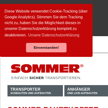
Diese Website verwendet Cookie-Tracking (über
Google Analytics). Stimmen Sie dem Tracking
nicht zu, haben Sie die Möglichkeit dieses in
unserer Datenschutzerklärung komplett zu
deaktivieren.
Unsere Datenschutzerklärung
Einverstanden!
TRANSPORTER
ANHÄNGER
AUSBAUTEN UND AUFBAUTEN
UND LKW-AUFBAUTEN