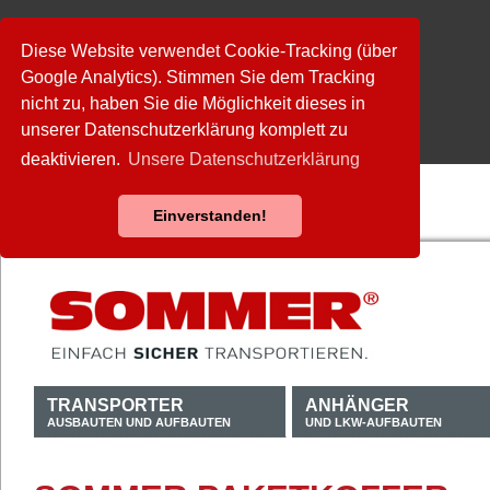
Diese Website verwendet Cookie-Tracking (über
Google Analytics). Stimmen Sie dem Tracking
nicht zu, haben Sie die Möglichkeit dieses in
unserer Datenschutzerklärung komplett zu
deaktivieren.
Unsere Datenschutzerklärung
Einverstanden!
TRANSPORTER
ANHÄNGER
AUSBAUTEN UND AUFBAUTEN
UND LKW-AUFBAUTEN