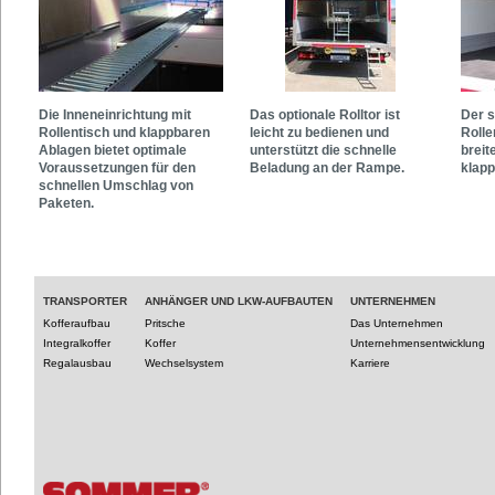
Die Inneneinrichtung mit
Das optionale Rolltor ist
Der s
Rollentisch und klappbaren
leicht zu bedienen und
Rolle
Ablagen bietet optimale
unterstützt die schnelle
breit
Voraussetzungen für den
Beladung an der Rampe.
klapp
schnellen Umschlag von
Paketen.
TRANSPORTER
ANHÄNGER UND LKW-AUFBAUTEN
UNTERNEHMEN
Kofferaufbau
Pritsche
Das Unternehmen
Integralkoffer
Koffer
Unternehmensentwicklung
Regalausbau
Wechselsystem
Karriere