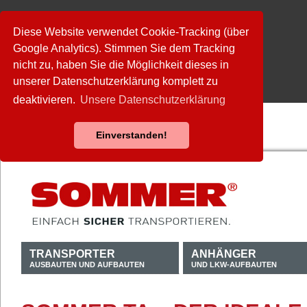
Diese Website verwendet Cookie-Tracking (über
Google Analytics). Stimmen Sie dem Tracking
nicht zu, haben Sie die Möglichkeit dieses in
unserer Datenschutzerklärung komplett zu
deaktivieren.
Unsere Datenschutzerklärung
Einverstanden!
TRANSPORTER
ANHÄNGER
AUSBAUTEN UND AUFBAUTEN
UND LKW-AUFBAUTEN