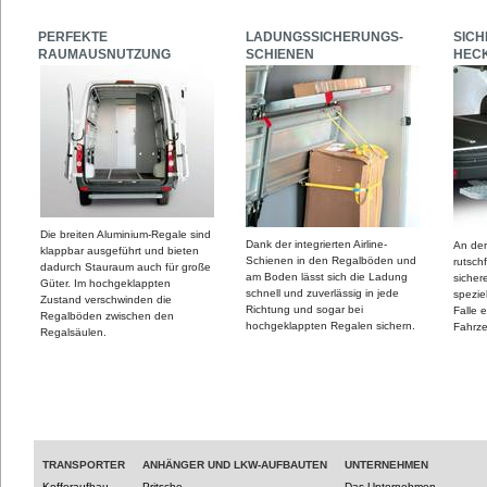
PERFEKTE
LADUNGSSICHERUNGS-
SICH
RAUMAUSNUTZUNG
SCHIENEN
HEC
Die breiten Aluminium-Regale sind
Dank der integrierten Airline-
An der
klappbar ausgeführt und bieten
Schienen in den Regalböden und
rutschf
dadurch Stauraum auch für große
am Boden lässt sich die Ladung
sicher
Güter. Im hochgeklappten
schnell und zuverlässig in jede
spezie
Zustand verschwinden die
Richtung und sogar bei
Falle 
Regalböden zwischen den
hochgeklappten Regalen sichern.
Fahrz
Regalsäulen.
TRANSPORTER
ANHÄNGER UND LKW-AUFBAUTEN
UNTERNEHMEN
Kofferaufbau
Pritsche
Das Unternehmen