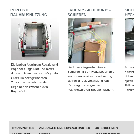
PERFEKTE
LADUNGSSICHERUNGS-
SICH
RAUMAUSNUTZUNG
SCHIENEN
HEC
Die breiten Aluminium-Regale sind
Dank der integrierten Airline-
An der
klappbar ausgeführt und bieten
Schienen in den Regalböden und
rutschf
dadurch Stauraum auch für große
am Boden lässt sich die Ladung
sicher
Güter. Im hochgeklappten
schnell und zuverlässig in jede
spezie
Zustand verschwinden die
Richtung und sogar bei
Falle 
Regalböden zwischen den
hochgeklappten Regalen sichern.
Fahrz
Regalsäulen.
TRANSPORTER
ANHÄNGER UND LKW-AUFBAUTEN
UNTERNEHMEN
Kofferaufbau
Pritsche
Das Unternehmen