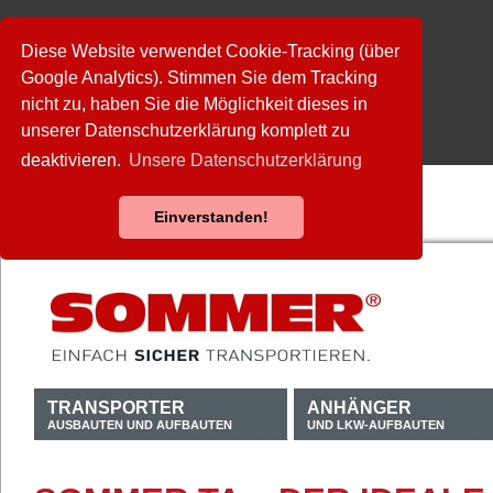
Diese Website verwendet Cookie-Tracking (über
Google Analytics). Stimmen Sie dem Tracking
nicht zu, haben Sie die Möglichkeit dieses in
unserer Datenschutzerklärung komplett zu
deaktivieren.
Unsere Datenschutzerklärung
Einverstanden!
TRANSPORTER
ANHÄNGER
AUSBAUTEN UND AUFBAUTEN
UND LKW-AUFBAUTEN