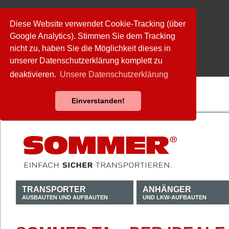
Diese Website verwendet Cookie-Tracking (über
Google Analytics). Stimmen Sie dem Tracking
nicht zu, haben Sie die Möglichkeit dieses in
unserer Datenschutzerklärung komplett zu
deaktivieren.
Unsere Datenschutzerklärung
Einverstanden!
TRANSPORTER
ANHÄNGER
AUSBAUTEN UND AUFBAUTEN
UND LKW-AUFBAUTEN