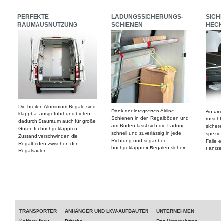
PERFEKTE
LADUNGSSICHERUNGS-
SICH
RAUMAUSNUTZUNG
SCHIENEN
HEC
Die breiten Aluminium-Regale sind
Dank der integrierten Airline-
An der
klappbar ausgeführt und bieten
Schienen in den Regalböden und
rutschf
dadurch Stauraum auch für große
am Boden lässt sich die Ladung
sicher
Güter. Im hochgeklappten
schnell und zuverlässig in jede
spezie
Zustand verschwinden die
Richtung und sogar bei
Falle 
Regalböden zwischen den
hochgeklappten Regalen sichern.
Fahrz
Regalsäulen.
TRANSPORTER
ANHÄNGER UND LKW-AUFBAUTEN
UNTERNEHMEN
Kofferaufbau
Pritsche
Das Unternehmen