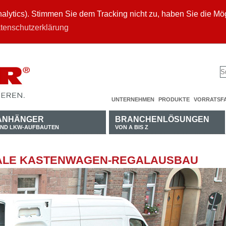
ytics). Stimmen Sie dem Tracking nicht zu, haben Sie die Mögl
tenschutzerklärung
UNTERNEHMEN
PRODUKTE
VORRATSF
ANHÄNGER
BRANCHENLÖSUNGEN
ND LKW-AUFBAUTEN
VON A BIS Z
EALE KASTENWAGEN-REGALAUSBAU