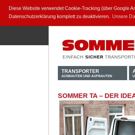
Diese Website verwendet Cookie-Tracking (über Google Anal
Datenschutzerklärung komplett zu deaktivieren.
Unsere Da
TRANSPORTER
AUSBAUTEN UND AUFBAUTEN
U
SOMMER TA – DER ID