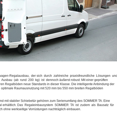
agen-Regalausbau, der sich durch zahlreiche praxisfreundliche Lösungen un
 Ausbau (ab rund 200 kg) ist dennoch äußerst robust: Mit einer geprüften
aren Regalböden neue Standards in dieser Klasse. Die intelligente Anbindung der
ne optimale Raumausnutzung mit 520 mm bis 550 mm breiten Regalböden
nd mit stabiler Schiebetür gehören zum Serienumfang des SOMMER TA. Eine
onal erhältlich. Das Regaleinbausystem SOMMER TA ist zudem als Bausatz für
sich ohne werkseitige Vorrüstungen nachträglich einbauen.