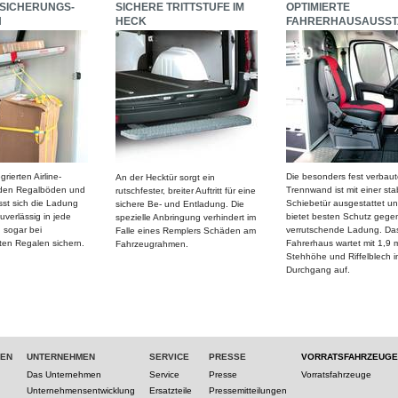
SICHERUNGS-
SICHERE TRITTSTUFE IM
OPTIMIERTE
N
HECK
FAHRERHAUSAUSST
rierten Airline-
Die besonders fest verbaut
An der Hecktür sorgt ein
 den Regalböden und
Trennwand ist mit einer sta
rutschfester, breiter Auftritt für eine
st sich die Ladung
Schiebetür ausgestattet u
sichere Be- und Entladung. Die
uverlässig in jede
bietet besten Schutz gege
spezielle Anbringung verhindert im
 sogar bei
verrutschende Ladung. Da
Falle eines Remplers Schäden am
en Regalen sichern.
Fahrerhaus wartet mit 1,9 
Fahrzeugrahmen.
Stehhöhe und Riffelblech i
Durchgang auf.
TEN
UNTERNEHMEN
SERVICE
PRESSE
VORRATSFAHRZEUGE
Das Unternehmen
Service
Presse
Vorratsfahrzeuge
Unternehmensentwicklung
Ersatzteile
Pressemitteilungen