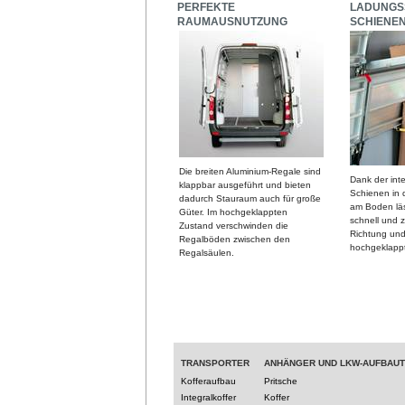
PERFEKTE
LADUNGS
RAUMAUSNUTZUNG
SCHIENE
Die breiten Aluminium-Regale sind
Dank der integ
klappbar ausgeführt und bieten
Schienen in
dadurch Stauraum auch für große
am Boden läs
Güter. Im hochgeklappten
schnell und z
Zustand verschwinden die
Richtung und
Regalböden zwischen den
hochgeklappt
Regalsäulen.
TRANSPORTER
ANHÄNGER UND LKW-AUFBAU
Kofferaufbau
Pritsche
Integralkoffer
Koffer