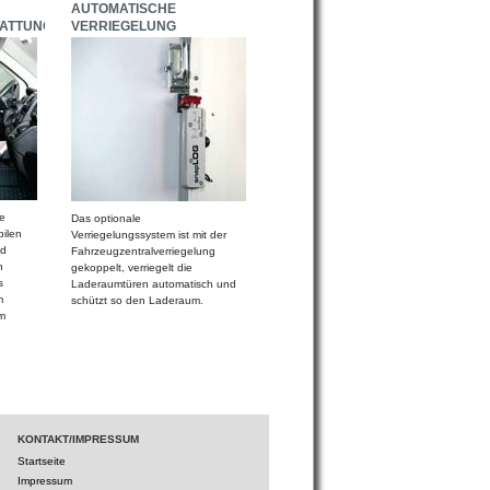
AUTOMATISCHE
ATTUNG
VERRIEGELUNG
e
Das optionale
bilen
Verriegelungssystem ist mit der
nd
Fahrzeugzentralverriegelung
n
gekoppelt, verriegelt die
s
Laderaumtüren automatisch und
m
schützt so den Laderaum.
m
KONTAKT/IMPRESSUM
Startseite
Impressum