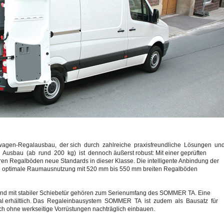
agen-Regalausbau, der sich durch zahlreiche praxisfreundliche Lösungen un
 Ausbau (ab rund 200 kg) ist dennoch äußerst robust: Mit einer geprüften
aren Regalböden neue Standards in dieser Klasse. Die intelligente Anbindung der
ne optimale Raumausnutzung mit 520 mm bis 550 mm breiten Regalböden
nd mit stabiler Schiebetür gehören zum Serienumfang des SOMMER TA. Eine
onal erhältlich. Das Regaleinbausystem SOMMER TA ist zudem als Bausatz für
sich ohne werkseitige Vorrüstungen nachträglich einbauen.