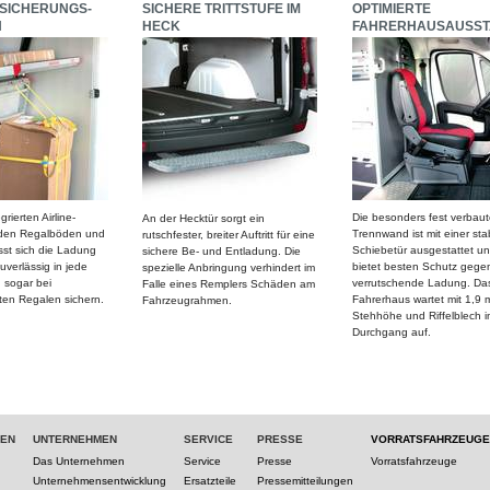
SICHERUNGS-
SICHERE TRITTSTUFE IM
OPTIMIERTE
N
HECK
FAHRERHAUSAUSST
rierten Airline-
Die besonders fest verbaut
An der Hecktür sorgt ein
 den Regalböden und
Trennwand ist mit einer sta
rutschfester, breiter Auftritt für eine
st sich die Ladung
Schiebetür ausgestattet u
sichere Be- und Entladung. Die
uverlässig in jede
bietet besten Schutz gege
spezielle Anbringung verhindert im
 sogar bei
verrutschende Ladung. Da
Falle eines Remplers Schäden am
en Regalen sichern.
Fahrerhaus wartet mit 1,9 
Fahrzeugrahmen.
Stehhöhe und Riffelblech i
Durchgang auf.
TEN
UNTERNEHMEN
SERVICE
PRESSE
VORRATSFAHRZEUGE
Das Unternehmen
Service
Presse
Vorratsfahrzeuge
Unternehmensentwicklung
Ersatzteile
Pressemitteilungen