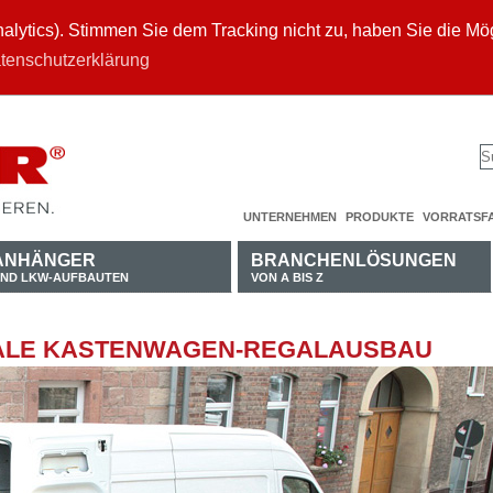
ytics). Stimmen Sie dem Tracking nicht zu, haben Sie die Mögl
tenschutzerklärung
UNTERNEHMEN
PRODUKTE
VORRATSF
ANHÄNGER
BRANCHENLÖSUNGEN
ND LKW-AUFBAUTEN
VON A BIS Z
EALE KASTENWAGEN-REGALAUSBAU