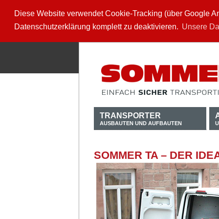
Diese Website verwendet Cookie-Tracking (über Google Anal
Datenschutzerklärung komplett zu deaktivieren.
Unsere Da
TRANSPORTER
AUSBAUTEN UND AUFBAUTEN
U
SOMMER TA – DER ID