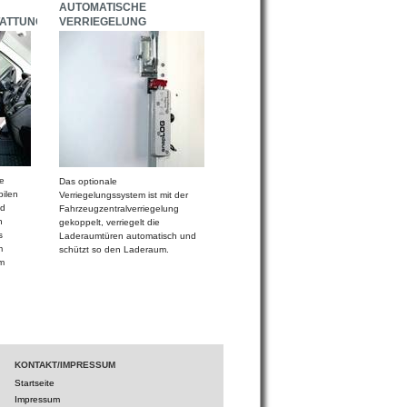
AUTOMATISCHE
ATTUNG
VERRIEGELUNG
e
Das optionale
bilen
Verriegelungssystem ist mit der
nd
Fahrzeugzentralverriegelung
n
gekoppelt, verriegelt die
s
Laderaumtüren automatisch und
m
schützt so den Laderaum.
m
KONTAKT/IMPRESSUM
Startseite
Impressum