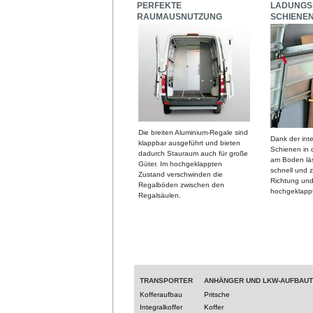
PERFEKTE
LADUNGS
RAUMAUSNUTZUNG
SCHIENE
Die breiten Aluminium-Regale sind
Dank der integ
klappbar ausgeführt und bieten
Schienen in
dadurch Stauraum auch für große
am Boden läs
Güter. Im hochgeklappten
schnell und z
Zustand verschwinden die
Richtung und
Regalböden zwischen den
hochgeklappt
Regalsäulen.
TRANSPORTER
ANHÄNGER UND LKW-AUFBAU
Kofferaufbau
Pritsche
Integralkoffer
Koffer