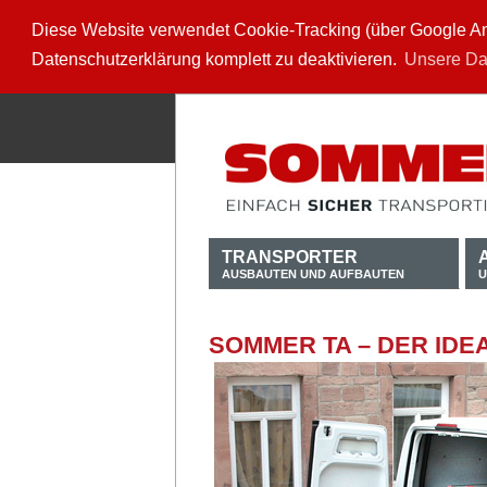
Diese Website verwendet Cookie-Tracking (über Google Anal
Datenschutzerklärung komplett zu deaktivieren.
Unsere Da
TRANSPORTER
AUSBAUTEN UND AUFBAUTEN
U
SOMMER TA – DER ID