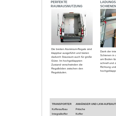
PERFEKTE
LADUNGS
RAUMAUSNUTZUNG
SCHIENE
Die breiten Aluminium-Regale sind
Dank der integ
klappbar ausgeführt und bieten
Schienen in
dadurch Stauraum auch für große
am Boden läs
Güter. Im hochgeklappten
schnell und z
Zustand verschwinden die
Richtung und
Regalböden zwischen den
hochgeklappt
Regalsäulen.
TRANSPORTER
ANHÄNGER UND LKW-AUFBAU
Kofferaufbau
Pritsche
Integralkoffer
Koffer