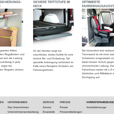
SICHERUNGS-
SICHERE TRITTSTUFE IM
OPTIMIERTE
N
HECK
FAHRERHAUSAUSST
rierten Airline-
Die besonders fest verbaut
An der Hecktür sorgt ein
 den Regalböden und
Trennwand ist mit einer sta
rutschfester, breiter Auftritt für eine
st sich die Ladung
Schiebetür ausgestattet u
sichere Be- und Entladung. Die
uverlässig in jede
bietet besten Schutz gege
spezielle Anbringung verhindert im
 sogar bei
verrutschende Ladung. Da
Falle eines Remplers Schäden am
en Regalen sichern.
Fahrerhaus wartet mit 1,9 
Fahrzeugrahmen.
Stehhöhe und Riffelblech i
Durchgang auf.
TEN
UNTERNEHMEN
SERVICE
PRESSE
VORRATSFAHRZEUGE
Das Unternehmen
Service
Presse
Vorratsfahrzeuge
Unternehmensentwicklung
Ersatzteile
Pressemitteilungen