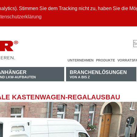
ytics). Stimmen Sie dem Tracking nicht zu, haben Sie die Mögl
tenschutzerklärung
UNTERNEHMEN
PRODUKTE
VORRATSF
ANHÄNGER
BRANCHENLÖSUNGEN
ND LKW-AUFBAUTEN
VON A BIS Z
EALE KASTENWAGEN-REGALAUSBAU