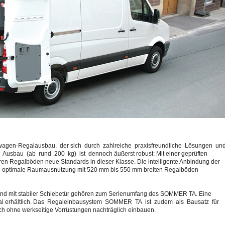
agen-Regalausbau, der sich durch zahlreiche praxisfreundliche Lösungen un
 Ausbau (ab rund 200 kg) ist dennoch äußerst robust: Mit einer geprüften
aren Regalböden neue Standards in dieser Klasse. Die intelligente Anbindung der
ne optimale Raumausnutzung mit 520 mm bis 550 mm breiten Regalböden
nd mit stabiler Schiebetür gehören zum Serienumfang des SOMMER TA. Eine
onal erhältlich. Das Regaleinbausystem SOMMER TA ist zudem als Bausatz für
sich ohne werkseitige Vorrüstungen nachträglich einbauen.