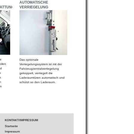
AUTOMATISCHE
ATTUNG
VERRIEGELUNG
e
Das optionale
bilen
Verriegelungssystem ist mit der
nd
Fahrzeugzentralverriegelung
n
gekoppelt, verriegelt die
s
Laderaumtüren automatisch und
m
schützt so den Laderaum.
m
KONTAKT/IMPRESSUM
Startseite
Impressum