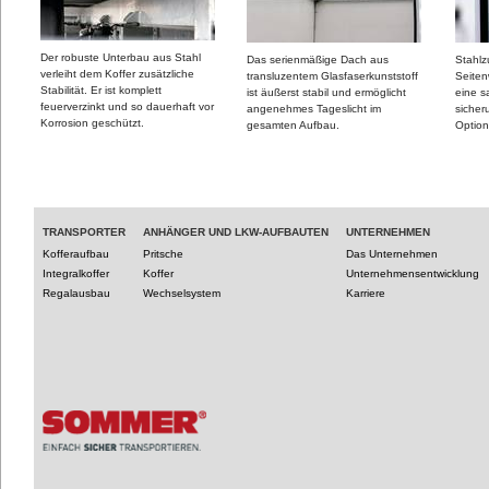
Der robuste Unterbau aus Stahl
Das serienmäßige Dach aus
Stahlz
verleiht dem Koffer zusätzliche
transluzentem Glasfaserkunststoff
Seiten
Stabilität. Er ist komplett
ist äußerst stabil und ermöglicht
eine 
feuerverzinkt und so dauerhaft vor
angenehmes Tageslicht im
sicher
Korrosion geschützt.
gesamten Aufbau.
Optio
TRANSPORTER
ANHÄNGER UND LKW-AUFBAUTEN
UNTERNEHMEN
Kofferaufbau
Pritsche
Das Unternehmen
Integralkoffer
Koffer
Unternehmensentwicklung
Regalausbau
Wechselsystem
Karriere