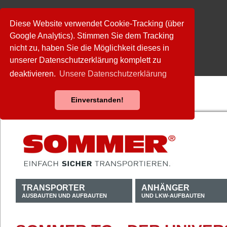
Diese Website verwendet Cookie-Tracking (über
Google Analytics). Stimmen Sie dem Tracking
nicht zu, haben Sie die Möglichkeit dieses in
unserer Datenschutzerklärung komplett zu
deaktivieren.
Unsere Datenschutzerklärung
Einverstanden!
TRANSPORTER
ANHÄNGER
AUSBAUTEN UND AUFBAUTEN
UND LKW-AUFBAUTEN