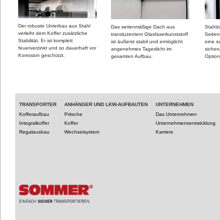
Der robuste Unterbau aus Stahl
Das serienmäßige Dach aus
Stahlz
verleiht dem Koffer zusätzliche
transluzentem Glasfaserkunststoff
Seiten
Stabilität. Er ist komplett
ist äußerst stabil und ermöglicht
eine 
feuerverzinkt und so dauerhaft vor
angenehmes Tageslicht im
sicher
Korrosion geschützt.
gesamten Aufbau.
Optio
TRANSPORTER
ANHÄNGER UND LKW-AUFBAUTEN
UNTERNEHMEN
Kofferaufbau
Pritsche
Das Unternehmen
Integralkoffer
Koffer
Unternehmensentwicklung
Regalausbau
Wechselsystem
Karriere