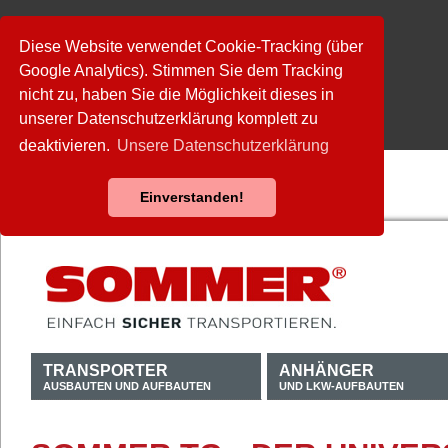
Diese Website verwendet Cookie-Tracking (über
Google Analytics). Stimmen Sie dem Tracking
nicht zu, haben Sie die Möglichkeit dieses in
unserer Datenschutzerklärung komplett zu
deaktivieren.
Unsere Datenschutzerklärung
Einverstanden!
TRANSPORTER
ANHÄNGER
AUSBAUTEN UND AUFBAUTEN
UND LKW-AUFBAUTEN