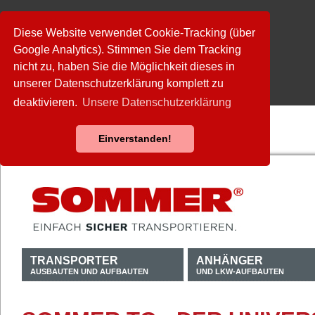
Diese Website verwendet Cookie-Tracking (über
Google Analytics). Stimmen Sie dem Tracking
nicht zu, haben Sie die Möglichkeit dieses in
unserer Datenschutzerklärung komplett zu
deaktivieren.
Unsere Datenschutzerklärung
Einverstanden!
TRANSPORTER
ANHÄNGER
AUSBAUTEN UND AUFBAUTEN
UND LKW-AUFBAUTEN