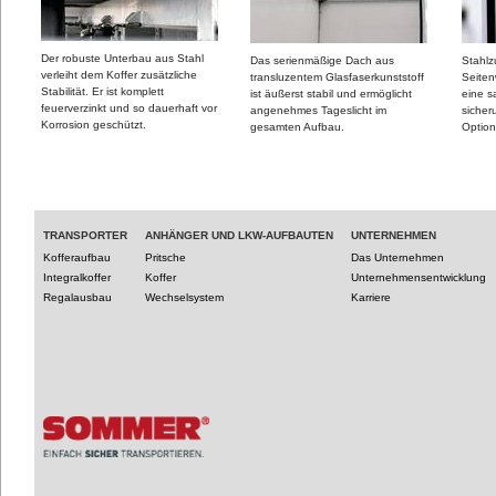
Der robuste Unterbau aus Stahl
Das serienmäßige Dach aus
Stahlz
verleiht dem Koffer zusätzliche
transluzentem Glasfaserkunststoff
Seiten
Stabilität. Er ist komplett
ist äußerst stabil und ermöglicht
eine 
feuerverzinkt und so dauerhaft vor
angenehmes Tageslicht im
sicher
Korrosion geschützt.
gesamten Aufbau.
Optio
TRANSPORTER
ANHÄNGER UND LKW-AUFBAUTEN
UNTERNEHMEN
Kofferaufbau
Pritsche
Das Unternehmen
Integralkoffer
Koffer
Unternehmensentwicklung
Regalausbau
Wechselsystem
Karriere