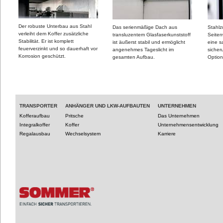
Der robuste Unterbau aus Stahl
Das serienmäßige Dach aus
Stahlz
verleiht dem Koffer zusätzliche
transluzentem Glasfaserkunststoff
Seiten
Stabilität. Er ist komplett
ist äußerst stabil und ermöglicht
eine 
feuerverzinkt und so dauerhaft vor
angenehmes Tageslicht im
sicher
Korrosion geschützt.
gesamten Aufbau.
Optio
TRANSPORTER
ANHÄNGER UND LKW-AUFBAUTEN
UNTERNEHMEN
Kofferaufbau
Pritsche
Das Unternehmen
Integralkoffer
Koffer
Unternehmensentwicklung
Regalausbau
Wechselsystem
Karriere