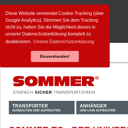
Diese Website verwendet Cookie-Tracking (über
Google Analytics). Stimmen Sie dem Tracking
nicht zu, haben Sie die Möglichkeit dieses in
unserer Datenschutzerklärung komplett zu
deaktivieren.
Unsere Datenschutzerklärung
Einverstanden!
TRANSPORTER
ANHÄNGER
AUSBAUTEN UND AUFBAUTEN
UND LKW-AUFBAUTEN