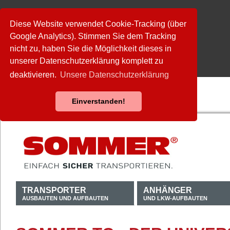
Diese Website verwendet Cookie-Tracking (über
Google Analytics). Stimmen Sie dem Tracking
nicht zu, haben Sie die Möglichkeit dieses in
unserer Datenschutzerklärung komplett zu
deaktivieren.
Unsere Datenschutzerklärung
Einverstanden!
TRANSPORTER
ANHÄNGER
AUSBAUTEN UND AUFBAUTEN
UND LKW-AUFBAUTEN