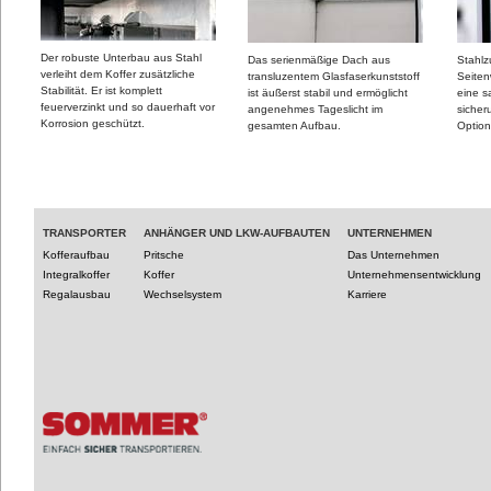
Der robuste Unterbau aus Stahl
Das serienmäßige Dach aus
Stahlz
verleiht dem Koffer zusätzliche
transluzentem Glasfaserkunststoff
Seiten
Stabilität. Er ist komplett
ist äußerst stabil und ermöglicht
eine 
feuerverzinkt und so dauerhaft vor
angenehmes Tageslicht im
sicher
Korrosion geschützt.
gesamten Aufbau.
Optio
TRANSPORTER
ANHÄNGER UND LKW-AUFBAUTEN
UNTERNEHMEN
Kofferaufbau
Pritsche
Das Unternehmen
Integralkoffer
Koffer
Unternehmensentwicklung
Regalausbau
Wechselsystem
Karriere