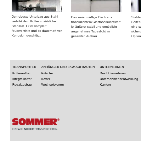
Der robuste Unterbau aus Stahl
Das serienmäßige Dach aus
Stahlz
verleiht dem Koffer zusätzliche
transluzentem Glasfaserkunststoff
Seiten
Stabilität. Er ist komplett
ist äußerst stabil und ermöglicht
eine 
feuerverzinkt und so dauerhaft vor
angenehmes Tageslicht im
sicher
Korrosion geschützt.
gesamten Aufbau.
Optio
TRANSPORTER
ANHÄNGER UND LKW-AUFBAUTEN
UNTERNEHMEN
Kofferaufbau
Pritsche
Das Unternehmen
Integralkoffer
Koffer
Unternehmensentwicklung
Regalausbau
Wechselsystem
Karriere