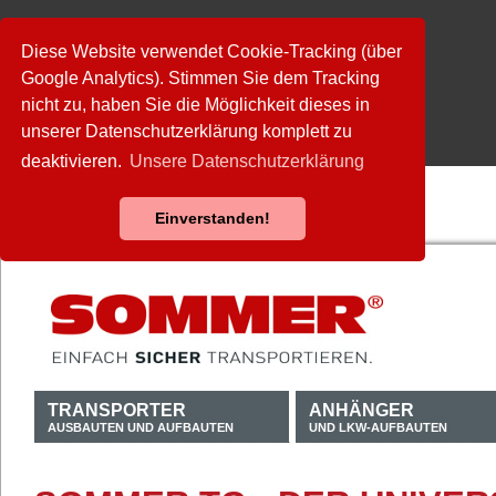
Diese Website verwendet Cookie-Tracking (über
Google Analytics). Stimmen Sie dem Tracking
nicht zu, haben Sie die Möglichkeit dieses in
unserer Datenschutzerklärung komplett zu
deaktivieren.
Unsere Datenschutzerklärung
Einverstanden!
TRANSPORTER
ANHÄNGER
AUSBAUTEN UND AUFBAUTEN
UND LKW-AUFBAUTEN