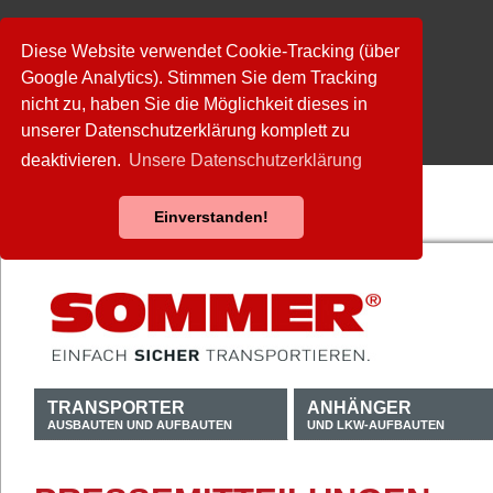
Diese Website verwendet Cookie-Tracking (über
Google Analytics). Stimmen Sie dem Tracking
nicht zu, haben Sie die Möglichkeit dieses in
unserer Datenschutzerklärung komplett zu
deaktivieren.
Unsere Datenschutzerklärung
Einverstanden!
TRANSPORTER
ANHÄNGER
AUSBAUTEN UND AUFBAUTEN
UND LKW-AUFBAUTEN