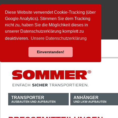
Diese Website verwendet Cookie-Tracking (über
Google Analytics). Stimmen Sie dem Tracking
nicht zu, haben Sie die Möglichkeit dieses in
unserer Datenschutzerklärung komplett zu
deaktivieren.
Unsere Datenschutzerklärung
Einverstanden!
TRANSPORTER
ANHÄNGER
AUSBAUTEN UND AUFBAUTEN
UND LKW-AUFBAUTEN