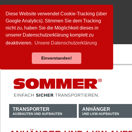
Diese Website verwendet Cookie-Tracking (über
Google Analytics). Stimmen Sie dem Tracking
nicht zu, haben Sie die Möglichkeit dieses in
unserer Datenschutzerklärung komplett zu
deaktivieren.
Unsere Datenschutzerklärung
Einverstanden!
TRANSPORTER
ANHÄNGER
AUSBAUTEN UND AUFBAUTEN
UND LKW-AUFBAUTEN