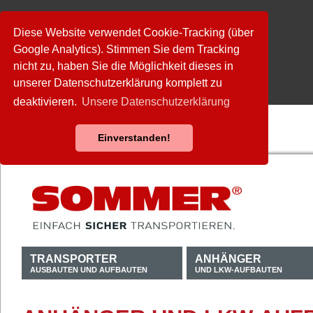
Diese Website verwendet Cookie-Tracking (über
Google Analytics). Stimmen Sie dem Tracking
nicht zu, haben Sie die Möglichkeit dieses in
unserer Datenschutzerklärung komplett zu
deaktivieren.
Unsere Datenschutzerklärung
Einverstanden!
TRANSPORTER
ANHÄNGER
AUSBAUTEN UND AUFBAUTEN
UND LKW-AUFBAUTEN