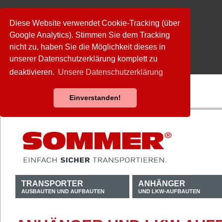
Diese Website verwendet Cookie-Tracking (über
Google Analytics). Stimmen Sie dem Tracking
nicht zu, haben Sie die Möglichkeit dieses in
unserer Datenschutzerklärung komplett zu
deaktivieren.
Unsere Datenschutzerklärung
Einverstanden!
TRANSPORTER
ANHÄNGER
AUSBAUTEN UND AUFBAUTEN
UND LKW-AUFBAUTEN