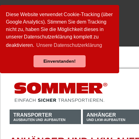
Diese Website verwendet Cookie-Tracking (über
Google Analytics). Stimmen Sie dem Tracking
nicht zu, haben Sie die Möglichkeit dieses in
unserer Datenschutzerklärung komplett zu
deaktivieren.
Unsere Datenschutzerklärung
Einverstanden!
TRANSPORTER
ANHÄNGER
AUSBAUTEN UND AUFBAUTEN
UND LKW-AUFBAUTEN