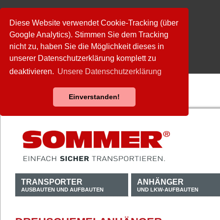
Diese Website verwendet Cookie-Tracking (über
Google Analytics). Stimmen Sie dem Tracking
nicht zu, haben Sie die Möglichkeit dieses in
unserer Datenschutzerklärung komplett zu
deaktivieren.
Unsere Datenschutzerklärung
Einverstanden!
TRANSPORTER
ANHÄNGER
AUSBAUTEN UND AUFBAUTEN
UND LKW-AUFBAUTEN