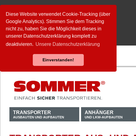
Diese Website verwendet Cookie-Tracking (über
Google Analytics). Stimmen Sie dem Tracking
nicht zu, haben Sie die Möglichkeit dieses in
unserer Datenschutzerklärung komplett zu
deaktivieren.
Unsere Datenschutzerklärung
Einverstanden!
TRANSPORTER
ANHÄNGER
AUSBAUTEN UND AUFBAUTEN
UND LKW-AUFBAUTEN