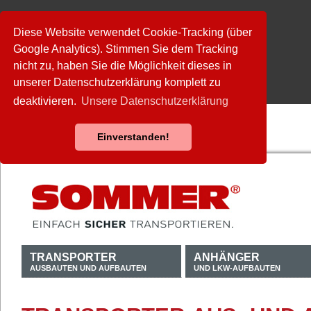
Diese Website verwendet Cookie-Tracking (über
Google Analytics). Stimmen Sie dem Tracking
nicht zu, haben Sie die Möglichkeit dieses in
unserer Datenschutzerklärung komplett zu
deaktivieren.
Unsere Datenschutzerklärung
Einverstanden!
TRANSPORTER
ANHÄNGER
AUSBAUTEN UND AUFBAUTEN
UND LKW-AUFBAUTEN