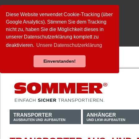
Diese Website verwendet Cookie-Tracking (über
Google Analytics). Stimmen Sie dem Tracking
nicht zu, haben Sie die Möglichkeit dieses in
unserer Datenschutzerklärung komplett zu
deaktivieren.
Unsere Datenschutzerklärung
Einverstanden!
TRANSPORTER
ANHÄNGER
AUSBAUTEN UND AUFBAUTEN
UND LKW-AUFBAUTEN