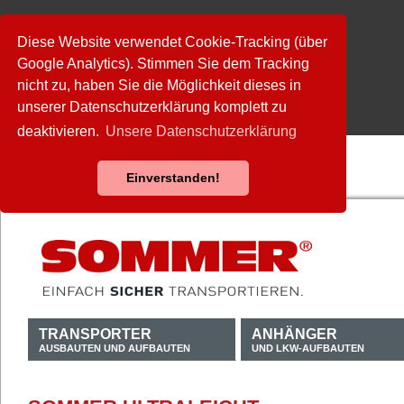
Diese Website verwendet Cookie-Tracking (über
Google Analytics). Stimmen Sie dem Tracking
nicht zu, haben Sie die Möglichkeit dieses in
unserer Datenschutzerklärung komplett zu
deaktivieren.
Unsere Datenschutzerklärung
Einverstanden!
TRANSPORTER
ANHÄNGER
AUSBAUTEN UND AUFBAUTEN
UND LKW-AUFBAUTEN