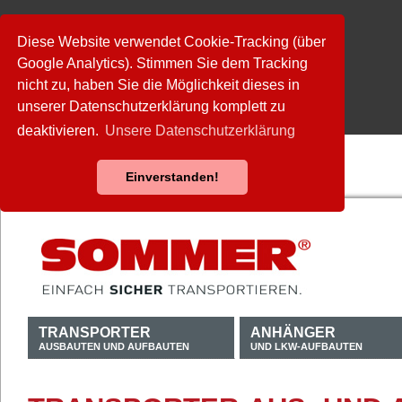
Diese Website verwendet Cookie-Tracking (über
Google Analytics). Stimmen Sie dem Tracking
nicht zu, haben Sie die Möglichkeit dieses in
unserer Datenschutzerklärung komplett zu
deaktivieren.
Unsere Datenschutzerklärung
Einverstanden!
TRANSPORTER
ANHÄNGER
AUSBAUTEN UND AUFBAUTEN
UND LKW-AUFBAUTEN