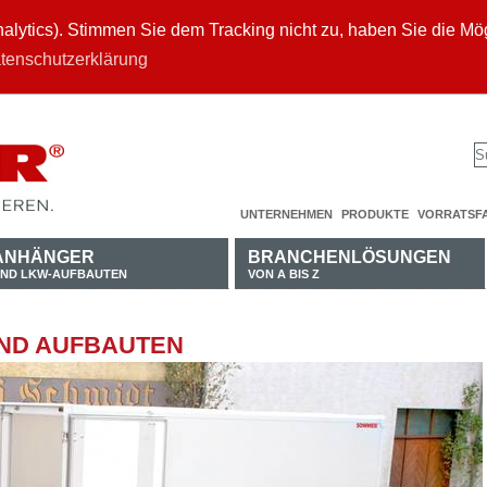
ytics). Stimmen Sie dem Tracking nicht zu, haben Sie die Mögl
tenschutzerklärung
UNTERNEHMEN
PRODUKTE
VORRATSF
ANHÄNGER
BRANCHENLÖSUNGEN
ND LKW-AUFBAUTEN
VON A BIS Z
ND AUFBAUTEN