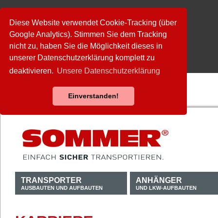
Diese Website verwendet Cookie-Tracking (über
Google Analytics). Stimmen Sie dem Tracking
nicht zu, haben Sie die Möglichkeit dieses in
unserer Datenschutzerklärung komplett zu
deaktivieren.
Unsere Datenschutzerklärung
Einverstanden!
TRANSPORTER
ANHÄNGER
AUSBAUTEN UND AUFBAUTEN
UND LKW-AUFBAUTEN