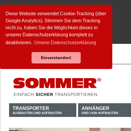
Diese Website verwendet Cookie-Tracking (über
Google Analytics). Stimmen Sie dem Tracking
nicht zu, haben Sie die Möglichkeit dieses in
unserer Datenschutzerklärung komplett zu
deaktivieren.
Unsere Datenschutzerklärung
Einverstanden!
TRANSPORTER
ANHÄNGER
AUSBAUTEN UND AUFBAUTEN
UND LKW-AUFBAUTEN