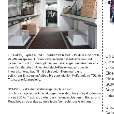
Für Paket-, Express- und Kurierdienste bietet SOMMER eine breite
Ob U
Palette an speziell für den Paketlieferdienst entwickelten und
die 
gemeinsam mit Kunden optimierten Fahrzeugen und Ausbauten -
viel
vom Regalausbau TA für Hochdach-Kastenwagen über den
Integralkofferaufbau TI mit Schiebetür-Trennwand und
Eige
seitlichem Einstieg im Aufbau bis zum leichten Kofferaufbau TGL für
Flex
Transporterfahrgestelle.
SOMM
SOMMER Paketdienstfahrzeuge zeichnen sich
Ange
durch praxisgerechte Ausstattungen, wie klappbare Regalböden mit
unte
bis zu 200 kg Tragkraft, Ladungssicherungsschienen in Boden und
Regalböden oder das automatische Verrieglungssystem aus.
Unse
Seit