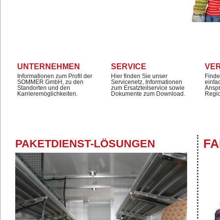
UNTERNEHMEN
SERVICE
VE
Informationen zum Profil der
Hier finden Sie unser
Finde
SOMMER GmbH, zu den
Servicenetz, Informationen
einfa
Standorten und den
zum Ersatzteilservice sowie
Anspr
Karrieremöglichkeiten.
Dokumente zum Download.
Regi
FA
PAKETDIENST-LÖSUNGEN