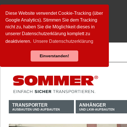
Diese Website verwendet Cookie-Tracking (über
Google Analytics). Stimmen Sie dem Tracking
nicht zu, haben Sie die Möglichkeit dieses in
unserer Datenschutzerklärung komplett zu
deaktivieren.
Unsere Datenschutzerklärung
Einverstanden!
TRANSPORTER
ANHÄNGER
AUSBAUTEN UND AUFBAUTEN
UND LKW-AUFBAUTEN