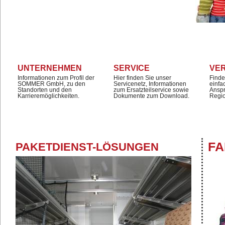
UNTERNEHMEN
SERVICE
VE
Informationen zum Profil der
Hier finden Sie unser
Finde
SOMMER GmbH, zu den
Servicenetz, Informationen
einfa
Standorten und den
zum Ersatzteilservice sowie
Anspr
Karrieremöglichkeiten.
Dokumente zum Download.
Regi
FA
PAKETDIENST-LÖSUNGEN