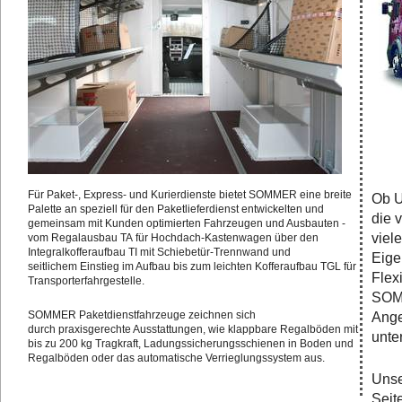
Für Paket-, Express- und Kurierdienste bietet SOMMER eine breite
Ob U
Palette an speziell für den Paketlieferdienst entwickelten und
die 
gemeinsam mit Kunden optimierten Fahrzeugen und Ausbauten -
viel
vom Regalausbau TA für Hochdach-Kastenwagen über den
Integralkofferaufbau TI mit Schiebetür-Trennwand und
Eige
seitlichem Einstieg im Aufbau bis zum leichten Kofferaufbau TGL für
Flex
Transporterfahrgestelle.
SOMM
SOMMER Paketdienstfahrzeuge zeichnen sich
Ange
durch praxisgerechte Ausstattungen, wie klappbare Regalböden mit
unte
bis zu 200 kg Tragkraft, Ladungssicherungsschienen in Boden und
Regalböden oder das automatische Verrieglungssystem aus.
Unse
Seit