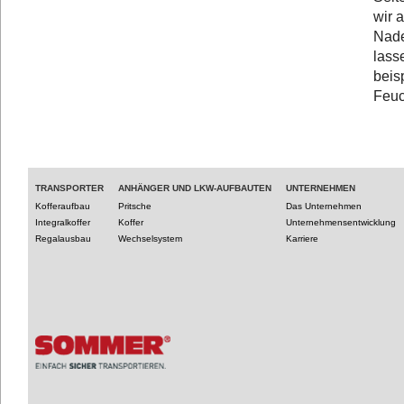
wir 
Nade
lass
beis
Feuc
TRANSPORTER
ANHÄNGER UND LKW-AUFBAUTEN
UNTERNEHMEN
Kofferaufbau
Pritsche
Das Unternehmen
Integralkoffer
Koffer
Unternehmensentwicklung
Regalausbau
Wechselsystem
Karriere