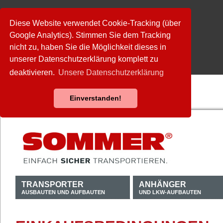
Diese Website verwendet Cookie-Tracking (über
Google Analytics). Stimmen Sie dem Tracking
nicht zu, haben Sie die Möglichkeit dieses in
unserer Datenschutzerklärung komplett zu
deaktivieren.
Unsere Datenschutzerklärung
Einverstanden!
TRANSPORTER
ANHÄNGER
AUSBAUTEN UND AUFBAUTEN
UND LKW-AUFBAUTEN