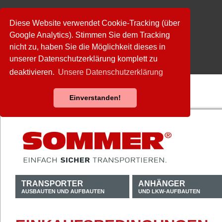
Diese Website verwendet Cookie-Tracking (über
Google Analytics). Stimmen Sie dem Tracking
nicht zu, haben Sie die Möglichkeit dieses in
unserer Datenschutzerklärung komplett zu
deaktivieren.
Unsere Datenschutzerklärung
Einverstanden!
TRANSPORTER
ANHÄNGER
AUSBAUTEN UND AUFBAUTEN
UND LKW-AUFBAUTEN