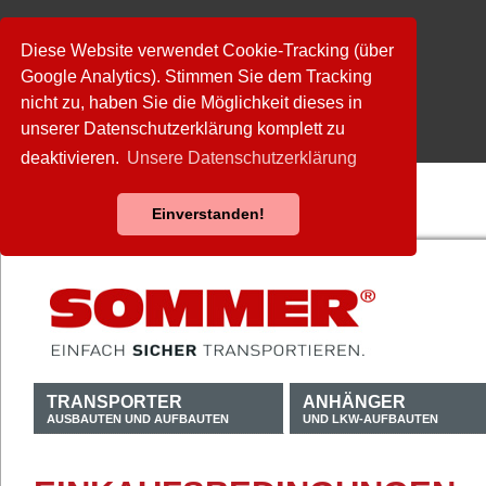
Diese Website verwendet Cookie-Tracking (über
Google Analytics). Stimmen Sie dem Tracking
nicht zu, haben Sie die Möglichkeit dieses in
unserer Datenschutzerklärung komplett zu
deaktivieren.
Unsere Datenschutzerklärung
Einverstanden!
TRANSPORTER
ANHÄNGER
AUSBAUTEN UND AUFBAUTEN
UND LKW-AUFBAUTEN