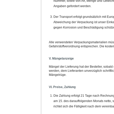
Nummer, sowie von Art, Menge und Gewicht de
Angaben gefordert werden.
Der Transport erfolgt grundsätzlich mit Eur
Abweichung der Verpackung ist unser Einka
gegen Korrosion und Beschädigung schütz
Alle verwendeten Verpackungsmaterialien müss
Gefahrstoffverordnung entsprechen. Die koste
V. Mängelanzeige
Mängel der Lieferung hat der Besteller, sobal
werden, dem Lieferanten unverzüglich schriftli
Mängelrüge.
VI. Preise, Zahlung
Die Zahlung erfolgt 21 Tage nach Rechnung
am 15. des darauffolgenden Monats netto, s
richtet sich die Fälligkeit nach dem vereinba