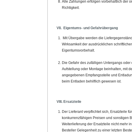
Alle Zahlungen erfolgen vorbehaltlich der
Richtigkeit.
VII. Eigentums- und Gefahrübergang
Mit Übergabe werden die Liefergegenstände
Wirksamkeit der ausdrücklichen schriftlichen
Eigentumsvorbehalt.
Die Gefahr des zufälligen Untergangs oder 
Aufstellung oder Montage beinhalten, mit 
angegebenen Empfangsstelle und Entladung a
beim Entladen behilflich gewesen ist.
VIII. Ersatzteile
Der Lieferant verpflichtet sich, Ersatzteil
konkurrenzfähigen Preisen und sonstigen Bed
Weiterlieferung der Ersatzteile nicht mehr i
Besteller Gelegenheit zu einer letzten Best