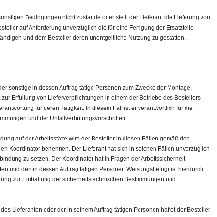
onstigen Bedingungen nicht zustande oder stellt der Lieferant die Lieferung von
 Besteller auf Anforderung unverzüglich die für eine Fertigung der Ersatzteile
ändigen und dem Besteller deren unentgeltliche Nutzung zu gestatten.
der sonstige in dessen Auftrag tätige Personen zum Zwecke der Montage,
ur Erfüllung von Lieferverpflichtungen in einem der Betriebe des Bestellers
rantwortung für deren Tätigkeit. In diesem Fall ist er verantwortlich für die
timmungen und der Unfallverhütungsvorschriften.
ung auf der Arbeitsstätte wird der Besteller in diesen Fällen gemäß den
nen Koordinator benennen. Der Lieferant hat sich in solchen Fällen unverzüglich
rbindung zu setzen. Der Koordinator hat in Fragen der Arbeitssicherheit
en und den in dessen Auftrag tätigen Personen Weisungsbefugnis; hierdurch
chtung zur Einhaltung der sicherheitstechnischen Bestimmungen und
es Lieferanten oder der in seinem Auftrag tätigen Personen haftet der Besteller