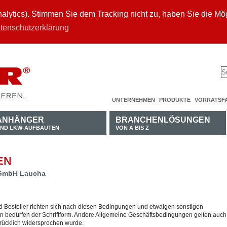
ytics). Stimmen Sie dem Tracking nicht zu, haben Sie die Mögl
tenschutzerklärung
UNTERNEHMEN
PRODUKTE
VORRATSF
ANHÄNGER
BRANCHENLÖSUNGEN
ND LKW-AUFBAUTEN
VON A BIS Z
EN
GmbH Laucha
 Besteller richten sich nach diesen Bedingungen und etwaigen sonstigen
bedürfen der Schriftform. Andere Allgemeine Geschäftsbedingungen gelten auch
drücklich widersprochen wurde.