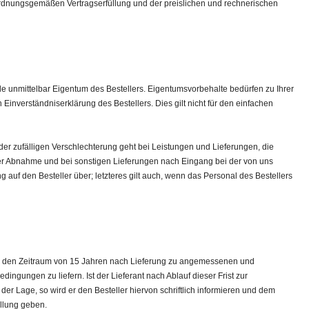
 ordnungsgemäßen Vertragserfüllung und der preislichen und rechnerischen
 unmittelbar Eigentum des Bestellers. Eigentumsvorbehalte bedürfen zu Ihrer
 Einverständniserklärung des Bestellers. Dies gilt nicht für den einfachen
der zufälligen Verschlechterung geht bei Leistungen und Lieferungen, die
der Abnahme und bei sonstigen Lieferungen nach Eingang bei der von uns
uf den Besteller über; letzteres gilt auch, wenn das Personal des Bestellers
e für den Zeitraum von 15 Jahren nach Lieferung zu angemessenen und
ingungen zu liefern. Ist der Lieferant nach Ablauf dieser Frist zur
n der Lage, so wird er den Besteller hiervon schriftlich informieren und dem
ellung geben.