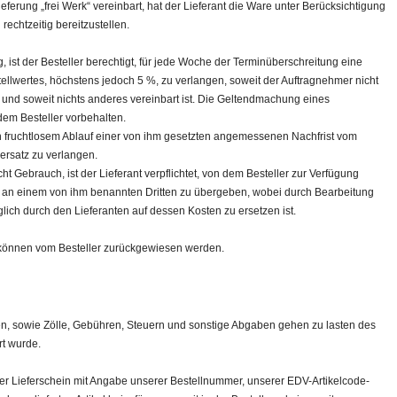
ieferung „frei Werk“ vereinbart, hat der Lieferant die Ware unter Berücksichtigung
rechtzeitig bereitzustellen.
, ist der Besteller berechtigt, für jede Woche der Terminüberschreitung eine
ellwertes, höchstens jedoch 5 %, zu verlangen, soweit der Auftragnehmer nicht
 und soweit nichts anderes vereinbart ist. Die Geltendmachung eines
em Besteller vorbehalten.
ch fruchtlosem Ablauf einer von ihm gesetzten angemessenen Nachfrist vom
ersatz zu verlangen.
ht Gebrauch, ist der Lieferant verpflichtet, von dem Besteller zur Verfügung
er an einem von ihm benannten Dritten zu übergeben, wobei durch Bearbeitung
ch durch den Lieferanten auf dessen Kosten zu ersetzen ist.
n können vom Besteller zurückgewiesen werden.
n, sowie Zölle, Gebühren, Steuern und sonstige Abgaben gehen zu lasten des
rt wurde.
lter Lieferschein mit Angabe unserer Bestellnummer, unserer EDV-Artikelcode-