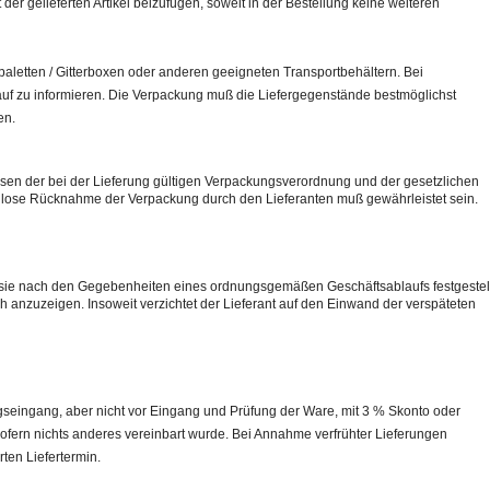
r gelieferten Artikel beizufügen, soweit in der Bestellung keine weiteren
opaletten / Gitterboxen oder anderen geeigneten Transportbehältern. Bei
uf zu informieren. Die Verpackung muß die Liefergegenstände bestmöglichst
en.
en der bei der Lieferung gültigen Verpackungsverordnung und der gesetzlichen
nlose Rücknahme der Verpackung durch den Lieferanten muß gewährleistet sein.
d sie nach den Gegebenheiten eines ordnungsgemäßen Geschäftsablaufs festgestel
ch anzuzeigen. Insoweit verzichtet der Lieferant auf den Einwand der verspäteten
seingang, aber nicht vor Eingang und Prüfung der Ware, mit 3 % Skonto oder
ofern nichts anderes vereinbart wurde. Bei Annahme verfrühter Lieferungen
rten Liefertermin.