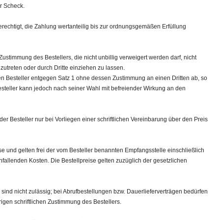
r Scheck.
 berechtigt, die Zahlung wertanteilig bis zur ordnungsgemäßen Erfüllung
 Zustimmung des Bestellers, die nicht unbillig verweigert werden darf, nicht
utreten oder durch Dritte einziehen zu lassen.
den Besteller entgegen Satz 1 ohne dessen Zustimmung an einen Dritten ab, so
Besteller kann jedoch nach seiner Wahl mit befreiender Wirkung an den
der Besteller nur bei Vorliegen einer schriftlichen Vereinbarung über den Preis
se und gelten frei der vom Besteller benannten Empfangsstelle einschließlich
nfallenden Kosten. Die Bestellpreise gelten zuzüglich der gesetzlichen
sind nicht zulässig; bei Abrufbestellungen bzw. Dauerlieferverträgen bedürfen
gen schriftlichen Zustimmung des Bestellers.