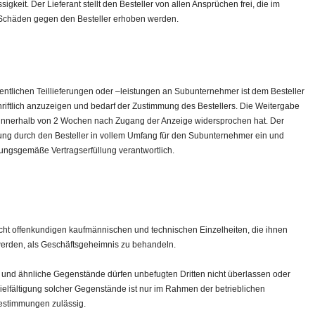
igkeit. Der Lieferant stellt den Besteller von allen Ansprüchen frei, die im
Schäden gegen den Besteller erhoben werden.
ntlichen Teillieferungen oder –leistungen an Subunternehmer ist dem Besteller
ftlich anzuzeigen und bedarf der Zustimmung des Bestellers. Die Weitergabe
ht innerhalb von 2 Wochen nach Zugang der Anzeige widersprochen hat. Der
gung durch den Besteller in vollem Umfang für den Subunternehmer ein und
nungsgemäße Vertragserfüllung verantwortlich.
 nicht offenkundigen kaufmännischen und technischen Einzelheiten, die ihnen
erden, als Geschäftsgeheimnis zu behandeln.
und ähnliche Gegenstände dürfen unbefugten Dritten nicht überlassen oder
elfältigung solcher Gegenstände ist nur im Rahmen der betrieblichen
Bestimmungen zulässig.