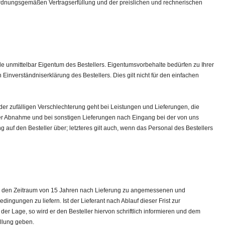
 ordnungsgemäßen Vertragserfüllung und der preislichen und rechnerischen
 unmittelbar Eigentum des Bestellers. Eigentumsvorbehalte bedürfen zu Ihrer
 Einverständniserklärung des Bestellers. Dies gilt nicht für den einfachen
der zufälligen Verschlechterung geht bei Leistungen und Lieferungen, die
der Abnahme und bei sonstigen Lieferungen nach Eingang bei der von uns
uf den Besteller über; letzteres gilt auch, wenn das Personal des Bestellers
e für den Zeitraum von 15 Jahren nach Lieferung zu angemessenen und
ingungen zu liefern. Ist der Lieferant nach Ablauf dieser Frist zur
n der Lage, so wird er den Besteller hiervon schriftlich informieren und dem
ellung geben.