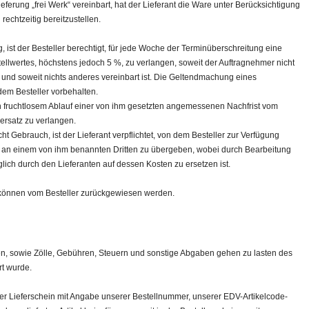
ieferung „frei Werk“ vereinbart, hat der Lieferant die Ware unter Berücksichtigung
rechtzeitig bereitzustellen.
, ist der Besteller berechtigt, für jede Woche der Terminüberschreitung eine
ellwertes, höchstens jedoch 5 %, zu verlangen, soweit der Auftragnehmer nicht
 und soweit nichts anderes vereinbart ist. Die Geltendmachung eines
em Besteller vorbehalten.
ch fruchtlosem Ablauf einer von ihm gesetzten angemessenen Nachfrist vom
ersatz zu verlangen.
ht Gebrauch, ist der Lieferant verpflichtet, von dem Besteller zur Verfügung
er an einem von ihm benannten Dritten zu übergeben, wobei durch Bearbeitung
ch durch den Lieferanten auf dessen Kosten zu ersetzen ist.
n können vom Besteller zurückgewiesen werden.
n, sowie Zölle, Gebühren, Steuern und sonstige Abgaben gehen zu lasten des
rt wurde.
lter Lieferschein mit Angabe unserer Bestellnummer, unserer EDV-Artikelcode-