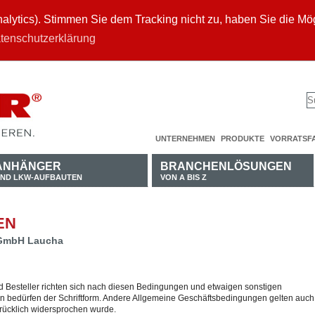
ytics). Stimmen Sie dem Tracking nicht zu, haben Sie die Mögl
tenschutzerklärung
UNTERNEHMEN
PRODUKTE
VORRATSF
ANHÄNGER
BRANCHENLÖSUNGEN
ND LKW-AUFBAUTEN
VON A BIS Z
EN
GmbH Laucha
 Besteller richten sich nach diesen Bedingungen und etwaigen sonstigen
bedürfen der Schriftform. Andere Allgemeine Geschäftsbedingungen gelten auch
drücklich widersprochen wurde.