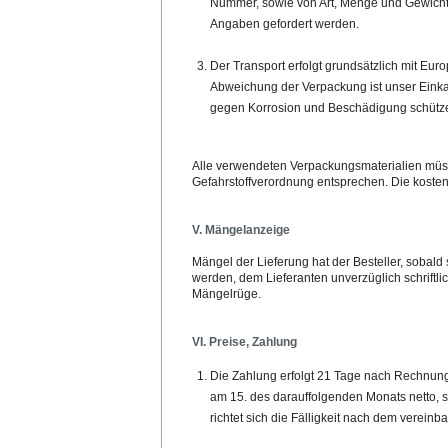
Nummer, sowie von Art, Menge und Gewicht de
Angaben gefordert werden.
Der Transport erfolgt grundsätzlich mit Eur
Abweichung der Verpackung ist unser Einka
gegen Korrosion und Beschädigung schütz
Alle verwendeten Verpackungsmaterialien müss
Gefahrstoffverordnung entsprechen. Die koste
V. Mängelanzeige
Mängel der Lieferung hat der Besteller, sobal
werden, dem Lieferanten unverzüglich schriftli
Mängelrüge.
VI. Preise, Zahlung
Die Zahlung erfolgt 21 Tage nach Rechnung
am 15. des darauffolgenden Monats netto, s
richtet sich die Fälligkeit nach dem vereinba