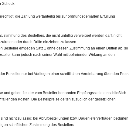
r Scheck.
 berechtigt, die Zahlung wertanteilig bis zur ordnungsgemäßen Erfüllung
 Zustimmung des Bestellers, die nicht unbillig verweigert werden darf, nicht
utreten oder durch Dritte einziehen zu lassen.
den Besteller entgegen Satz 1 ohne dessen Zustimmung an einen Dritten ab, so
Besteller kann jedoch nach seiner Wahl mit befreiender Wirkung an den
der Besteller nur bei Vorliegen einer schriftlichen Vereinbarung über den Preis
se und gelten frei der vom Besteller benannten Empfangsstelle einschließlich
nfallenden Kosten. Die Bestellpreise gelten zuzüglich der gesetzlichen
sind nicht zulässig; bei Abrufbestellungen bzw. Dauerlieferverträgen bedürfen
gen schriftlichen Zustimmung des Bestellers.