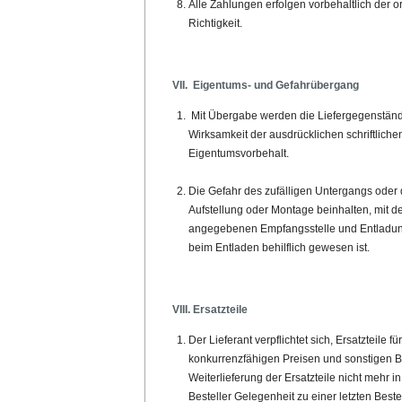
Alle Zahlungen erfolgen vorbehaltlich der
Richtigkeit.
VII. Eigentums- und Gefahrübergang
Mit Übergabe werden die Liefergegenstände
Wirksamkeit der ausdrücklichen schriftlichen
Eigentumsvorbehalt.
Die Gefahr des zufälligen Untergangs oder 
Aufstellung oder Montage beinhalten, mit 
angegebenen Empfangsstelle und Entladung a
beim Entladen behilflich gewesen ist.
VIII. Ersatzteile
Der Lieferant verpflichtet sich, Ersatzteil
konkurrenzfähigen Preisen und sonstigen Bed
Weiterlieferung der Ersatzteile nicht mehr i
Besteller Gelegenheit zu einer letzten Best