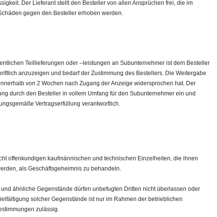
igkeit. Der Lieferant stellt den Besteller von allen Ansprüchen frei, die im
Schäden gegen den Besteller erhoben werden.
ntlichen Teillieferungen oder –leistungen an Subunternehmer ist dem Besteller
ftlich anzuzeigen und bedarf der Zustimmung des Bestellers. Die Weitergabe
ht innerhalb von 2 Wochen nach Zugang der Anzeige widersprochen hat. Der
gung durch den Besteller in vollem Umfang für den Subunternehmer ein und
nungsgemäße Vertragserfüllung verantwortlich.
 nicht offenkundigen kaufmännischen und technischen Einzelheiten, die ihnen
erden, als Geschäftsgeheimnis zu behandeln.
und ähnliche Gegenstände dürfen unbefugten Dritten nicht überlassen oder
elfältigung solcher Gegenstände ist nur im Rahmen der betrieblichen
Bestimmungen zulässig.