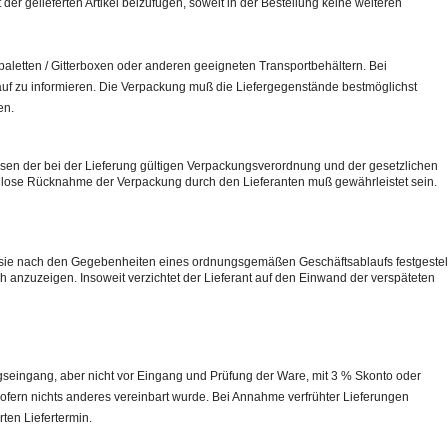
r gelieferten Artikel beizufügen, soweit in der Bestellung keine weiteren
opaletten / Gitterboxen oder anderen geeigneten Transportbehältern. Bei
uf zu informieren. Die Verpackung muß die Liefergegenstände bestmöglichst
en.
en der bei der Lieferung gültigen Verpackungsverordnung und der gesetzlichen
nlose Rücknahme der Verpackung durch den Lieferanten muß gewährleistet sein.
d sie nach den Gegebenheiten eines ordnungsgemäßen Geschäftsablaufs festgestel
ch anzuzeigen. Insoweit verzichtet der Lieferant auf den Einwand der verspäteten
seingang, aber nicht vor Eingang und Prüfung der Ware, mit 3 % Skonto oder
ofern nichts anderes vereinbart wurde. Bei Annahme verfrühter Lieferungen
rten Liefertermin.