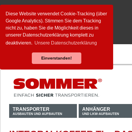
Diese Website verwendet Cookie-Tracking (über
Google Analytics). Stimmen Sie dem Tracking
nicht zu, haben Sie die Möglichkeit dieses in
unserer Datenschutzerklärung komplett zu
deaktivieren.
Unsere Datenschutzerklärung
Einverstanden!
TRANSPORTER
ANHÄNGER
AUSBAUTEN UND AUFBAUTEN
UND LKW-AUFBAUTEN