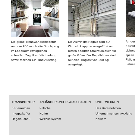
An der
Die große Trennwandschiebetür
Die Aluminium-Regale sind auf
rutschf
und der 900 mm breite Durchgang
Wunsch klappbar ausgeführt und
sicher
im Laderaum ermöglichen
bieten dadurch Stauraum auch für
spezie
schnellen Zugriff auf die Ladung
große Güter. Die Regalböden sind
Falle 
sowie raschen Ein- und Ausstieg.
auf eine Traglast von 200 Kg
Fahrz
ausgelegt.
TRANSPORTER
ANHÄNGER UND LKW-AUFBAUTEN
UNTERNEHMEN
Kofferaufbau
Pritsche
Das Unternehmen
Integralkoffer
Koffer
Unternehmensentwicklung
Regalausbau
Wechselsystem
Karriere